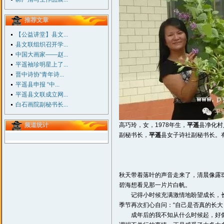
推荐文章
【公益讲堂】县文...
县文联组织召开学...
中国大画家——赵...
平遥袖珍明星上了...
晋中诗协“青年诗...
平遥县申报 “中...
平遥县文联成立网...
白石画院副秘书长...
频道统计
高巧玲，女，1978年生，
平遥
县净化村
副秘书长，
平遥
县女子诗社副秘书长。
秋天带着落叶的声音走来了，清晨像露
碧海想看见那一片片白帆。
记得小时候充满激情地盼望成长，长
季节再次扪心自问：“自己是否真的长大
成年后的我不知从什么时候起，好像