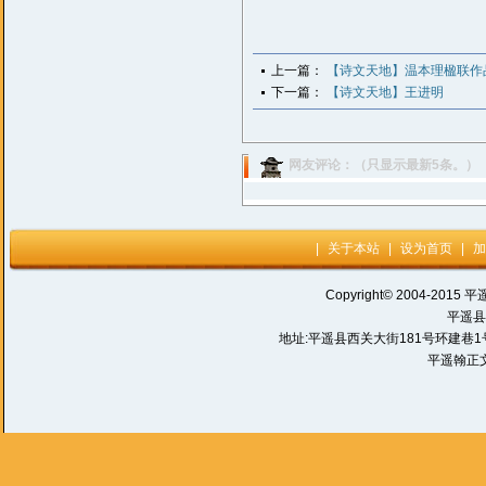
上一篇：
【诗文天地】温本理楹联作
下一篇：
【诗文天地】王进明
网友评论：（只显示最新5条。）
|
关于本站
|
设为首页
|
加
Copyright© 2004-2015 平
平遥县
地址:平遥县西关大街181号环建巷1号 电话:
平遥翰正