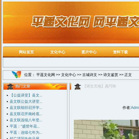
网站首页
文化中心
图片中心
资料下载
位置：
平遥文化网
>>
文化中心
>>
古城诗文
>>
诗文鉴赏
>> 正文
热门文章
【诗文天地】高巧玲
【公益讲堂】县文...
县文联公益大讲堂...
县文联组织召开学...
作者:
Adm
县文联召开南岭底...
县文联连续八年坚...
平遥：“盛世年花...
平遥：连续七年为...
郝广清写生作品展...