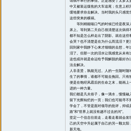
谓祸不单行的事情。正是感受了太多太
中又被装运煤焦的大车追尾；生意上积
缓地要求你去解决。当时我的头只感觉
这些突来的横祸。
等到稍能喘口气的时候已经是夜深人
床上。等到第二天自己很清楚这次病得
都不知是怎么样走出了阴影。就在这些
会哭？也不清楚是在为什么而流泪？更
回到家中我静下心来才细细的去想，年
泪了。但那一次的泪水让我感觉从未有
这也或许就是命运给予我解脱的最好办
法去解决。
人非圣贤，孰能无过。人的一生随时随
生了的事情，谁都不可能去挽回。只有
便是在饱经风霜后的生命之末，能画上
进的一种力量。
我们都是凡夫俗子，像一滴水，慢慢融
留下光辉灿烂的一页；我们也可能寻不
学会了，不管是面对领导的批评，抑或
路”和“世界上就没有趟不过去的河”。
坚定一个信念往前走，走着走着就会发
己的天空中升起属于自己的另一颗太阳
新天地。